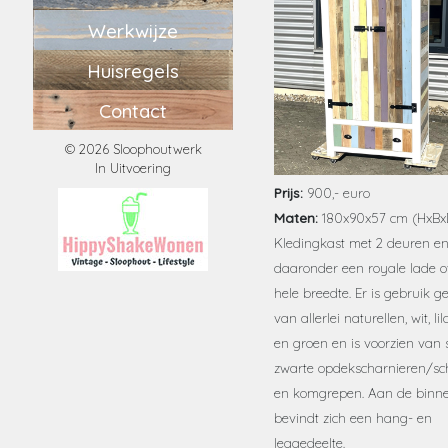
Werkwijze
Huisregels
Contact
© 2026 Sloophoutwerk
In Uitvoering
Prijs:
900,- euro
Maten:
180x90x57 cm (HxBx
Kledingkast met 2 deuren e
daaronder een royale lade o
hele breedte. Er is gebruik 
van allerlei naturellen, wit, lil
en groen en is voorzien van 
zwarte opdekscharnieren/sc
en komgrepen. Aan de binne
bevindt zich een hang- en
leggedeelte.