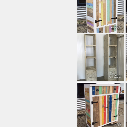
€785
€1250
€765