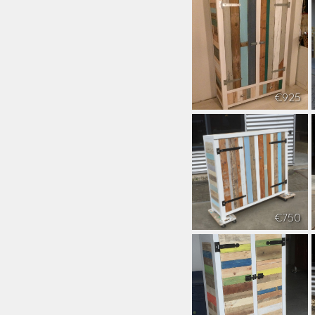
€925
€750