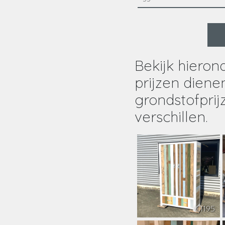
Bekijk hieron
prijzen diene
grondstofprijz
verschillen.
€1195