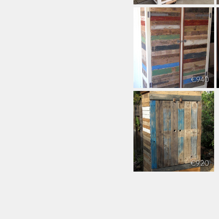
€940
€920